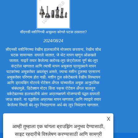
सीएनसी मशीनिंगची अचूकता कोणते घटक ठरवतात?
स्टॅम्पिंग भा
2024/08/24
सीएनसी मशीनिंगच्या रेखीय हालचालीचे मोजमाप करताना, रेखीय शोध
आवश्यक यांत्रिक ग
घटक सामान्यतः वापरले जातात, जे थेट मापन म्हणून ओळखले
वातावरण यावर अव
जातात. याद्वारे तयार केलेल्या क्लोज्ड-लूप कंट्रोलला पूर्ण बंद-लूप
सामग्रीचा वापर क
कंट्रोल म्हणतात आणि त्याची मापन अचूकता प्रामुख्याने मापन
घटकांच्या अचूकतेवर अवलंबून असते, ज्याचा मशीन टूलच्या प्रसारण
अचूकतेवर परिणाम होत नाही. मशीन टूल वर्कटेबलचे रेखीय विस्थापन
आणि ड्रायव्हिंग मोटरचे रोटेशन अँगल यांच्यातील अचूक आनुपातिक
संबंधामुळे, डिटेक्शन मोटर किंवा स्क्रू रोटेशन अँगल चालवून
वर्कटेबलच्या हालचालीचे अंतर अप्रत्यक्षपणे मोजण्याची पद्धत वापरली
जाऊ शकते. या पद्धतीला अप्रत्यक्ष मापन म्हणतात, आणि त्याद्वारे तयार
केलेल्या स्थिती बंद-लूप नियंत्रणास अर्ध-बंद लूप नियंत्रण म्हणतात.
X
आम्ही तुम्हाला एक चांगला ब्राउझिंग अनुभव देण्यासाठी,
साइट रहदारीचे विश्लेषण करण्यासाठी आणि सामग्री